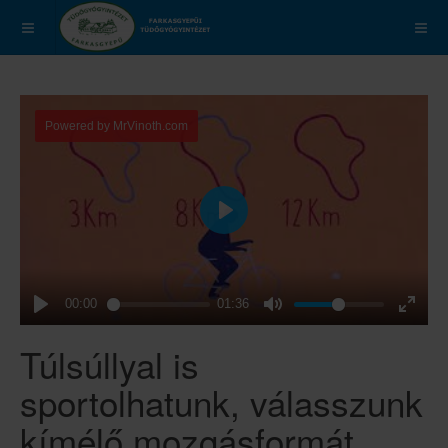
Túlsúllyal is
sportolhatunk, válasszunk
kímélő mozgásformát