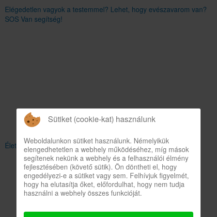
Elégedetlen vagyok a testemmel? Lehet, hogy evészavarom van?
SOS Van segítség!
Sütiket (cookie-kat) használunk
Weboldalunkon sütiket használunk. Némelyikük
Életmódváltással a szívinfarktus is megelőzhető
elengedhetetlen a webhely működéséhez, míg mások
segítenek nekünk a webhely és a felhasználói élmény
fejlesztésében (követő sütik). Ön döntheti el, hogy
engedélyezi-e a sütiket vagy sem. Felhívjuk figyelmét,
hogy ha elutasítja őket, előfordulhat, hogy nem tudja
használni a webhely összes funkcióját.