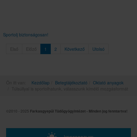
Sportolj biztonságosan!
Első
Előző
1
2
Következő
Utolsó
Ön itt van:
Kezdőlap
Betegtájékoztató
Oktató anyagok
Túlsúllyal is sportolhatunk, válasszunk kímélő mozgásformát
©2010 - 2025
Farkasgyepűi Tüdőgyógyintézet - Minden jog fenntartva!
Impresszum