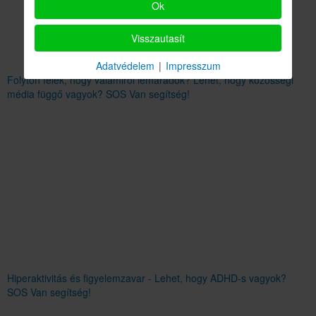
Ok
Visszautasít
Adatvédelem
|
Impresszum
Folyton félek, hogy valamiről lemaradok? Lehet, hogy közösségi
média függő vagyok? SOS Van segítség!
Hiperaktivitás és figyelemzavar - Lehet, hogy ADHD-s vagyok?
SOS Van segítség!