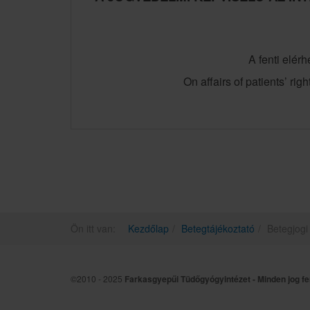
A fenti elér
On affairs of patients’ ri
Ön itt van:
Kezdőlap
Betegtájékoztató
Betegjogi
©2010 - 2025
Farkasgyepűi Tüdőgyógyintézet - Minden jog fe