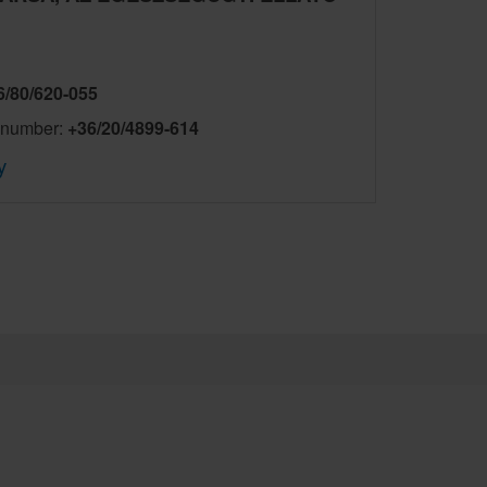
/80/620-055
e number:
+36/20/4899-614
y