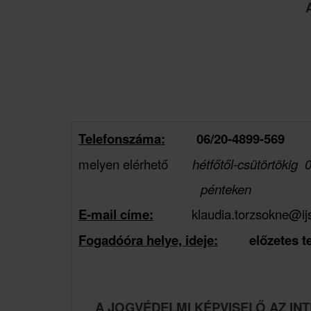
Telefonszáma:
06/20-4899-569
melyen elérhető
hétfőtől-csütörtökig 
pénteken 08:00
E-mail
címe
:
klaudia.torzsokne@ij
Fogadóóra helye, ideje:
előzetes t
A JOGVÉDELMI KÉPVISELŐ AZ IN