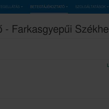
TEGELLÁTÁS
BETEGTÁJÉKOZTATÓ
SZOLGÁLTATÁSOK
ő - Farkasgyepűi Székhe
L