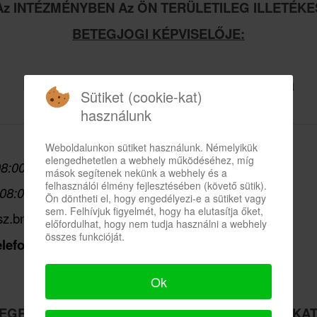
Az INTÉZMÉNYBEN Az ÖN TERÜLETILEG ILLETÉKE
BETEGJOGI KÉPVISELŐJE:
Dr. Törzsökné Csap Klaudia Anna
Sütiket (cookie-kat)
használunk
Weboldalunkon sütiket használunk. Némelyikük
elengedhetetlen a webhely működéséhez, míg
08:00- 16:30 óra között
mások segítenek nekünk a webhely és a
felhasználói élmény fejlesztésében (követő sütik).
- 14:00 óra között
Ön döntheti el, hogy engedélyezi-e a sütiket vagy
sem. Felhívjuk figyelmét, hogy ha elutasítja őket,
sz.bm.gov.hu
előfordulhat, hogy nem tudja használni a webhely
összes funkcióját.
elefonos egyeztetést követően
Ok
TEGRÁLT JOGVÉDELMI SZOLGÁLAT (IJSZ) MUNKA