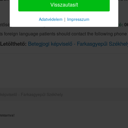
Visszautasít
INTÉZMÉNYTŐL FÜGGETLEN SZEMÉLY
Adatvédelem
|
Impresszum
hetőségek sikertelensége esetén az
IJSZ zöldszáma hívható:
06
ghts foreign language patients should contact the following phon
Letölthető:
Betegjogi képviselő - Farkasgyepűi Székhel
 képviselő - Farkasgyepűi Székhely
nntartva!