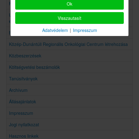
Fotovoltaikus rendszerek kialakítása
Ok
Új röntgengépek beszerzésével energia-megtakarítás
Visszautasít
elérése
Adatvédelem
|
Impresszum
Eszközállomány fejlesztés és korszerűsítés Farkasgyepűn
Közép-Dunántúli Regionális Onkológiai Centrum létrehozása
Közbeszerzések
Költségvetési beszámolók
Tanúsítványok
Archívum
Állásajánlatok
Impresszum
Jogi nyilatkozat
Hasznos linkek