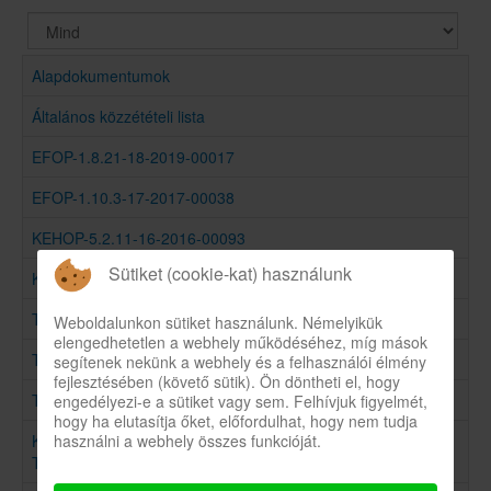
Tételek
#
Alapdokumentumok
Általános közzétételi lista
EFOP-1.8.21-18-2019-00017
EFOP-1.10.3-17-2017-00038
KEHOP-5.2.11-16-2016-00093
Sütiket (cookie-kat) használunk
KEOP-5.6.0/E/15-2015-0045
TIOP-2.2.6-12/1B-2013-0049
Weboldalunkon sütiket használunk. Némelyikük
elengedhetetlen a webhely működéséhez, míg mások
TIOP-2.2.5-09/1-2010-0006
segítenek nekünk a webhely és a felhasználói élmény
fejlesztésében (követő sütik). Ön döntheti el, hogy
Tegyünk minden nap a fertőzések ellen!
engedélyezi-e a sütiket vagy sem. Felhívjuk figyelmét,
hogy ha elutasítja őket, előfordulhat, hogy nem tudja
használni a webhely összes funkcióját.
Képzési programok a Veszprém Megyei
Tüdőgyógyintézetben