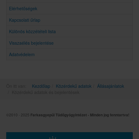
Elérhetőségek
Kapcsolati űrlap
Különös közzétételi lista
Visszaélés bejelentése
Adatvédelem
Ön itt van:
Kezdőlap
Közérdekű adatok
Állásajánlatok
Közérdekű adatok és bejelentések
©2010 - 2025
Farkasgyepűi Tüdőgyógyintézet - Minden jog fenntartva!