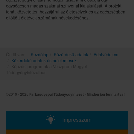
egységesen magas szakmai színvonal kialakulását. A projekt
tehát közvetetten hozzájárul az életesélyek és az egészségben
eltöltött életévek számának növekedéséhez.
Ön itt van:
Kezdőlap
Közérdekű adatok
Adatvédelem
Közérdekű adatok és bejelentések
Képzési programok a Veszprém Megyei
Tüdőgyógyintézetben
©2010 - 2025
Farkasgyepűi Tüdőgyógyintézet - Minden jog fenntartva!
Impresszum