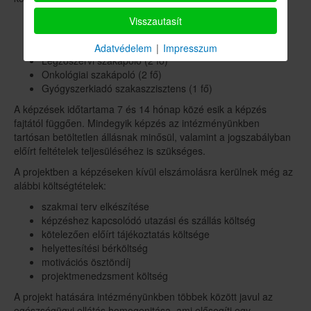
Alvásmedicina szakértője (1 fő)
Visszautasít
Endoszkópos szakasszisztens (2 fő)
Epidemiológiai szakápoló (1 fő)
Adatvédelem
|
Impresszum
Légzőszervi szakápoló (2 fő)
Onkológiai szakápoló (2 fő)
Gyógyszerkiadó szakaszzisztens (1 fő)
A képzések időtartama 7 és 14 hónap közé esik a képzés
fajtától függően. Mindegyik képzés az intézményünkben
tartósan betöltetlen állásnak minősül, valamint a jogszabályban
előírt feltételek teljesüléséhez is szükséges.
A projektben a képzéseken kívül elszámolásra kerülnek még az
alábbi költségtételek:
szakmai terv elkészítése
képzéshez kapcsolódó utazási és szállás költség
kötelezően előírt tájékoztatás költsége
helyettesítési bérköltség
motivációs ösztöndíj
projektmenedzsment költség
A projekt hatására intézményünkben többek között javul az
egészségügyi ellátás homogenitása, ami elősegíti egy