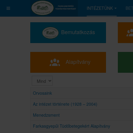
INTÉZETÜNK
BE
Bemutatkozás
Alapítvány
Tételek
#
Orvosaink
Az intézet története (1928 – 2004)
Menedzsment
Farkasgyepűi Tüdőbetegekért Alapítvány