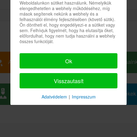
Weboldalunkon sütiket használunk. Némelyikük
elengedhetetlen a webhely működéséhez, míg
mások segítenek nekünk a webhely és a
felhasználói élmény fejlesztésében (követő sütik).
Ön döntheti el, hogy engedélyezi-e a sütiket vagy
sem. Felhívjuk figyelmét, hogy ha elutasítja őket,
előfordulhat, hogy nem tudja használni a webhely
összes funkcióját.
Ok
Az intézet története
Orvosain
Visszautasít
Intézeti Térkép
Mellékek
Adatvédelem
|
Impresszum