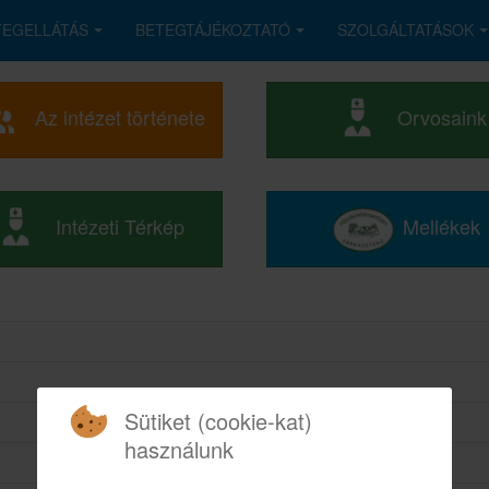
TEGELLÁTÁS
BETEGTÁJÉKOZTATÓ
SZOLGÁLTATÁSOK
Az intézet története
Orvosaink
Intézeti Térkép
Mellékek
Sütiket (cookie-kat)
használunk