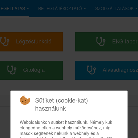
TEGELLÁTÁS
BETEGTÁJÉKOZTATÓ
SZOLGÁLTATÁSOK
Légzésfunkció
EKG labor
Citológia
Alvásdiagnosz
Sütiket (cookie-kat)
használunk
Weboldalunkon sütiket használunk. Némelyikük
elengedhetetlen a webhely működéséhez, míg
mások segítenek nekünk a webhely és a