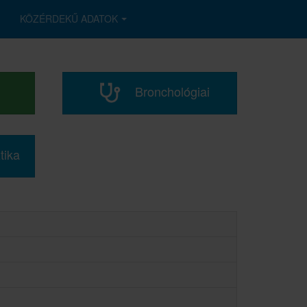
KÖZÉRDEKŰ ADATOK
Bronchológiai
tika