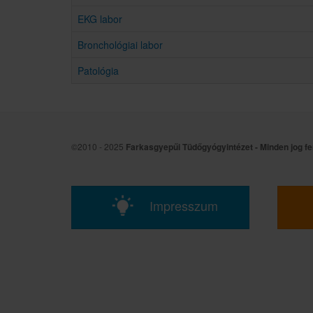
EKG labor
Bronchológiai labor
Patológia
©2010 - 2025
Farkasgyepűi Tüdőgyógyintézet - Minden jog fe
Impresszum