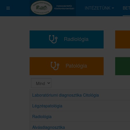
INTÉZETÜNK
BE
Radiológia
Patológia
Tételek
#
Laboratóriumi diagnosztika Citológia
Légzéspatológia
Radiológia
Alvásdiagnosztika