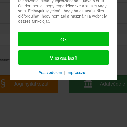
felhasználói élmény fejlesztésében (követő sütik).
Ön döntheti el, hogy engedélyezi-e a sütiket vagy
sem. Felhívjuk figyelmét, hogy ha elutasítja őket,
előfordulhat, hogy nem tudja használni a webhely
összes funkcióját.
Ok
Visszautasít
nntartva!
Adatvédelem
|
Impresszum
Jogi nyilatkozat
Adatvédele